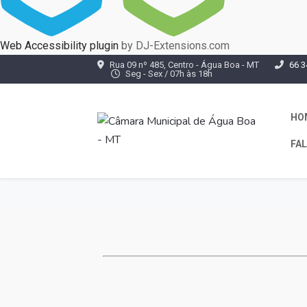
Web Accessibility plugin
by DJ-Extensions.com
Rua 09 nº 485, Centro - Água Boa - MT
66 3
Seg - Sex / 07h às 18h
HO
FA